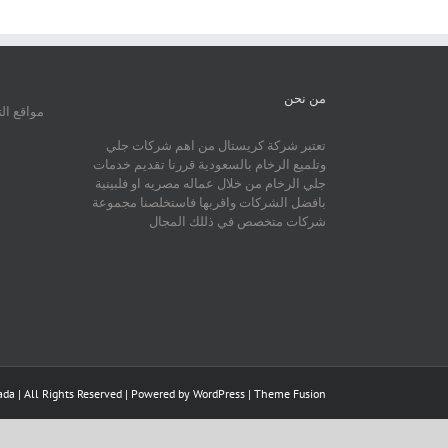
من نحن
مواقع ال
تعتبر شركة كريستال من اهم شركات جلي
وتلميع الرخام بالسعودية قررنا تقديم خدمات
جلي الرخام من خلال عماله مصريه او فلبينية
بافضل الشركات واقربها فاستخلصنا مجموعة
شركات متخصص في ذللك المجال
da | All Rights Reserved | Powered by
WordPress
|
Theme Fusion