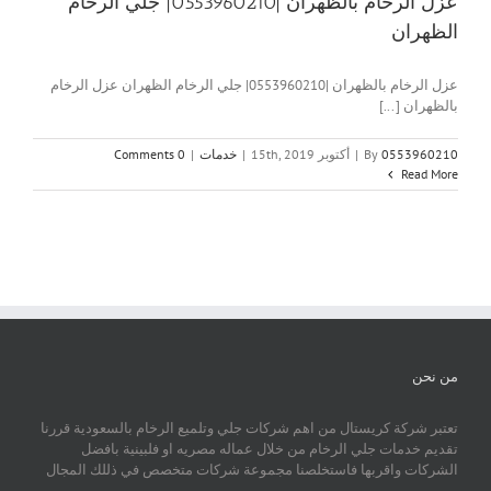
عزل الرخام بالظهران |0553960210| جلي الرخام
الظهران
عزل الرخام بالظهران |0553960210| جلي الرخام الظهران عزل الرخام
بالظهران [...]
0553960210
By
|
أكتوبر 15th, 2019
|
خدمات
|
0 Comments
Read More
من نحن
تعتبر شركة كريستال من اهم شركات جلي وتلميع الرخام بالسعودية قررنا
تقديم خدمات جلي الرخام من خلال عماله مصريه او فلبينية بافضل
الشركات واقربها فاستخلصنا مجموعة شركات متخصص في ذللك المجال