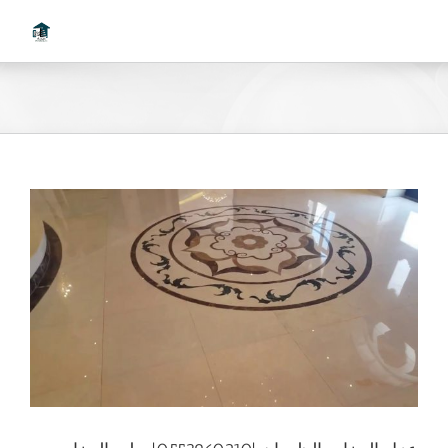
Ski
t
conten