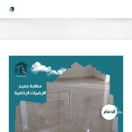
Ski
t
conten