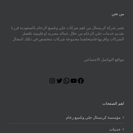
من نحن
تعتبر شركة كريستال من اهم شركات جلي وتلميع الرخام بالسعودية قررنا
تقديم خدمات جلي الرخام من خلال عماله مصريه او فلبينية بافضل
الشركات واقربها فاستخلصنا مجموعة شركات متخصص في ذللك المجال
مواقع التواصل الاجتماعي
Instagram
Twitter
WhatsApp
YouTube
Facebook
اهم الصفحات
مؤسسة كريستال جلي وتلميع رخام
خدمات