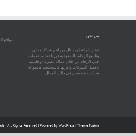
من نحن
مواقع ال
تعتبر شركة كريستال من اهم شركات جلي
وتلميع الرخام بالسعودية قررنا تقديم خدمات
جلي الرخام من خلال عماله مصريه او فلبينية
بافضل الشركات واقربها فاستخلصنا مجموعة
شركات متخصص في ذللك المجال
da | All Rights Reserved | Powered by
WordPress
|
Theme Fusion