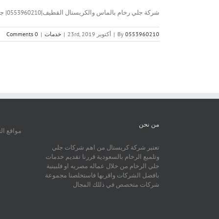
شركة جلي رخام بالماس والكريستال القطيف|0553960210| جلي وتلميع شركة جلي [...]
0553960210
By
|
أكتوبر 23rd, 2019
|
خدمات
|
0 Comments
من نحن
مواقع ال
تعتبر شركة كريستال من اهم شركات جلي
وتلميع الرخام بالسعودية قررنا تقديم خدمات
جلي الرخام من خلال عماله مصريه او فلبينية
بافضل الشركات واقربها فاستخلصنا مجموعة
شركات متخصص في ذللك المجال