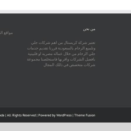
من نحن
مواقع ال
تعتبر شركة كريستال من اهم شركات جلي
وتلميع الرخام بالسعودية قررنا تقديم خدمات
جلي الرخام من خلال عماله مصريه او فلبينية
بافضل الشركات واقربها فاستخلصنا مجموعة
شركات متخصص في ذللك المجال
da | All Rights Reserved | Powered by
WordPress
|
Theme Fusion