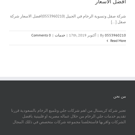
افضل الاسعار
شركة صقل وتسوية الرخام في الجبيل |0553960210|افضل الاسعار شركة
صقل [...]
0553960210
By
|
أكتوبر 17th, 2019
|
خدمات
|
0 Comments
Read More
من نحن
تعتبر شركة كريستال من اهم شركات جلي وتلميع الرخام بالسعودية قررنا
تقديم خدمات جلي الرخام من خلال عماله مصريه او فلبينية بافضل
الشركات واقربها فاستخلصنا مجموعة شركات متخصص في ذللك المجال