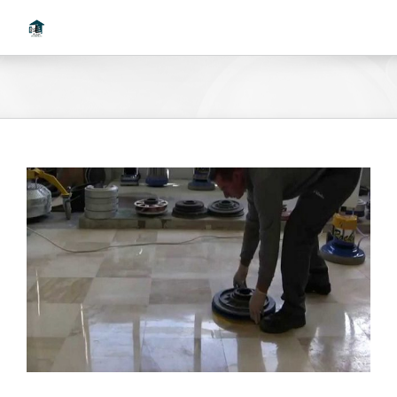
Ski
t
conten