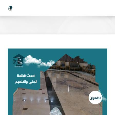
Ski
t
conten