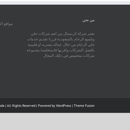
من نحن
مواقع ال
تعتبر شركة كريستال من اهم شركات جلي
وتلميع الرخام بالسعودية قررنا تقديم خدمات
جلي الرخام من خلال عماله مصريه او فلبينية
بافضل الشركات واقربها فاستخلصنا مجموعة
شركات متخصص في ذللك المجال
da | All Rights Reserved | Powered by
WordPress
|
Theme Fusion