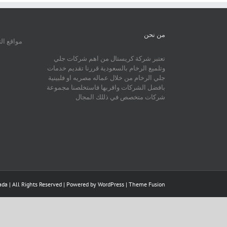
من نحن
مواقع ال
تعتبر شركة كريستال من اهم شركات جلي
وتلميع الرخام بالسعودية قررنا تقديم خدمات
جلي الرخام من خلال عماله مصريه او فلبينية
بافضل الشركات واقربها فاستخلصنا مجموعة
شركات متخصص في ذللك المجال
da | All Rights Reserved | Powered by
WordPress
|
Theme Fusion