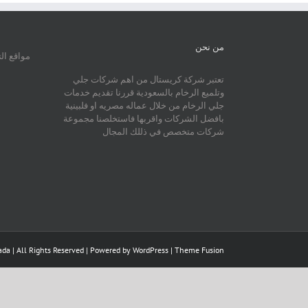
من نحن
مواقع ال
تعتبر شركة كريستال من اهم شركات جلي
وتلميع الرخام بالسعودية قررنا تقديم خدمات
جلي الرخام من خلال عماله مصريه او فلبينية
بافضل الشركات واقربها فاستخلصنا مجموعة
شركات متخصص في ذللك المجال
da | All Rights Reserved | Powered by
WordPress
|
Theme Fusion