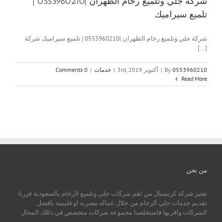
شركة جلي وتلميع رخام الظهران |0553960210 |
تلميع سيراميك
شركة جلي وتلميع رخام الظهران |0553960210 | تلميع سيراميك شركة
[...]
0553960210
By
|
أكتوبر 3rd, 2019
|
خدمات
|
0 Comments
Read More
من نحن
تعتبر شركة كريستال من اهم شركات جلي وتلميع الرخام بالسعودية قررنا
تقديم خدمات جلي الرخام من خلال عماله مصريه او فلبينية بافضل
الشركات واقربها فاستخلصنا مجموعة شركات متخصص في ذللك المجال