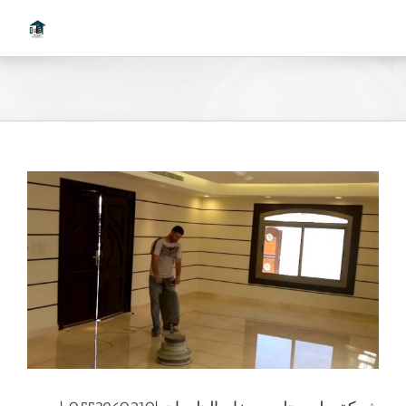
Ski
t
conten