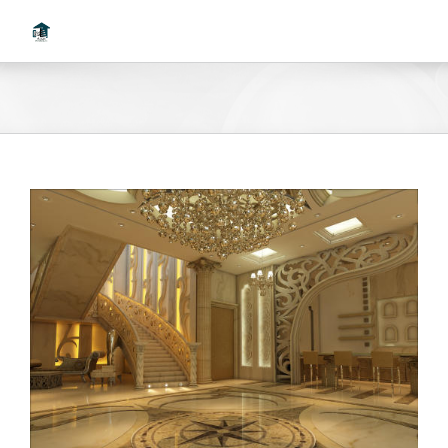
Ski
t
conten