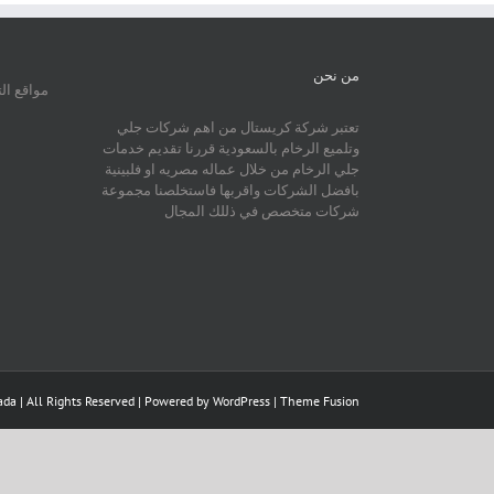
من نحن
مواقع ال
تعتبر شركة كريستال من اهم شركات جلي
وتلميع الرخام بالسعودية قررنا تقديم خدمات
جلي الرخام من خلال عماله مصريه او فلبينية
بافضل الشركات واقربها فاستخلصنا مجموعة
شركات متخصص في ذللك المجال
da | All Rights Reserved | Powered by
WordPress
|
Theme Fusion