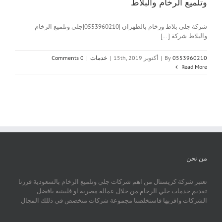
وتلميع الرخام والبلاط
شركة جلى بلاط ورخام بالظهران |0553960210|جلي وتلميع الرخام
والبلاط شركة [...]
0553960210
By
|
أكتوبر 15th, 2019
|
خدمات
|
0 Comments
Read More
من نحن
تعتبر شركة كريستال من اهم شركات جلي وتلميع الرخام بالسعودية قررنا
تقديم خدمات جلي الرخام من خلال عماله مصريه او فلبينية بافضل
الشركات واقربها فاستخلصنا مجموعة شركات متخصص في ذللك المجال