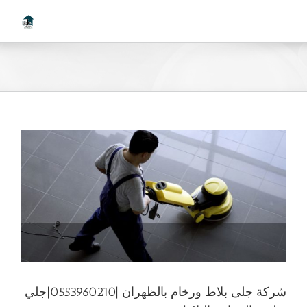
Ski
t
conten
شركة جلى بلاط ورخام بالظهران |0553960210|جلي