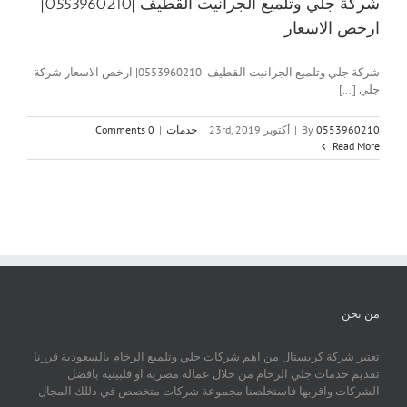
شركة جلي وتلميع الجرانيت القطيف |0553960210|
ارخص الاسعار
شركة جلي وتلميع الجرانيت القطيف |0553960210| ارخص الاسعار شركة
جلي [...]
0553960210
By
|
أكتوبر 23rd, 2019
|
خدمات
|
0 Comments
Read More
من نحن
تعتبر شركة كريستال من اهم شركات جلي وتلميع الرخام بالسعودية قررنا
تقديم خدمات جلي الرخام من خلال عماله مصريه او فلبينية بافضل
الشركات واقربها فاستخلصنا مجموعة شركات متخصص في ذللك المجال