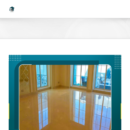
Ski
t
conten