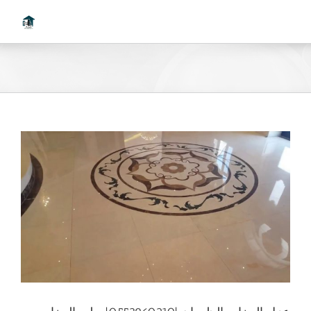
Ski
t
conten