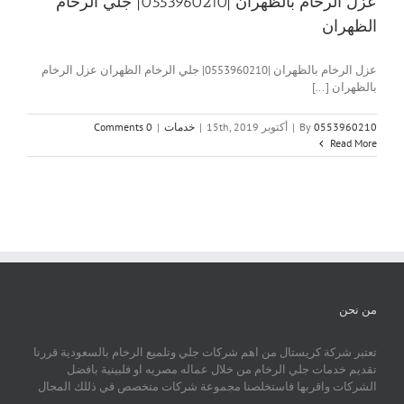
عزل الرخام بالظهران |0553960210| جلي الرخام
الظهران
عزل الرخام بالظهران |0553960210| جلي الرخام الظهران عزل الرخام
بالظهران [...]
0553960210
By
|
أكتوبر 15th, 2019
|
خدمات
|
0 Comments
Read More
من نحن
تعتبر شركة كريستال من اهم شركات جلي وتلميع الرخام بالسعودية قررنا
تقديم خدمات جلي الرخام من خلال عماله مصريه او فلبينية بافضل
الشركات واقربها فاستخلصنا مجموعة شركات متخصص في ذللك المجال