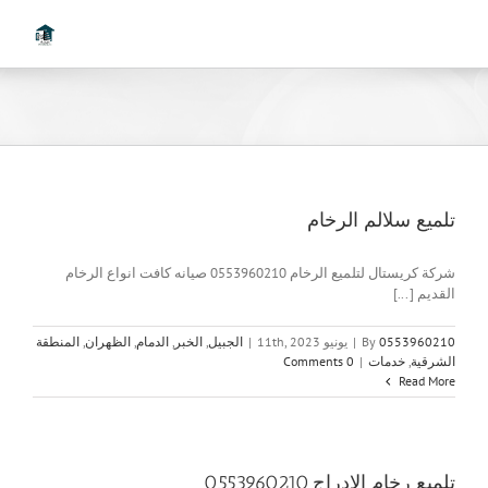
Ski
t
conten
تلميع سلالم الرخام
شركة كريستال لتلميع الرخام 0553960210 صيانه كافت انواع الرخام
القديم [...]
0553960210
By
|
يونيو 11th, 2023
|
الجبيل
,
الخبر
,
الدمام
,
الظهران
,
المنطقة
الشرقية
,
خدمات
|
0 Comments
Read More
تلميع رخام الإدراج 0553960210