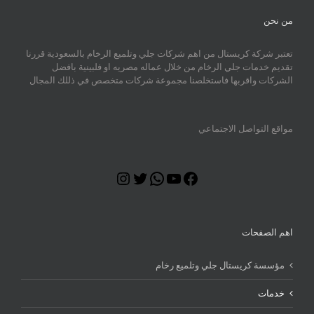
من نحن
تعتبر شركة كريستال من اهم شركات جلي وتلميع الرخام بالسعودية قررنا
تقديم خدمات جلي الرخام من خلال عماله مصريه او فلبينية بافضل
الشركات واقربها فاستخلصنا مجموعة شركات متخصص في ذللك المجال
مواقع التواصل الاجتماعي
Instagram
Twitter
WhatsApp
YouTube
Facebook
اهم الصفحات
مؤسسة كريستال جلي وتلميع رخام
خدمات