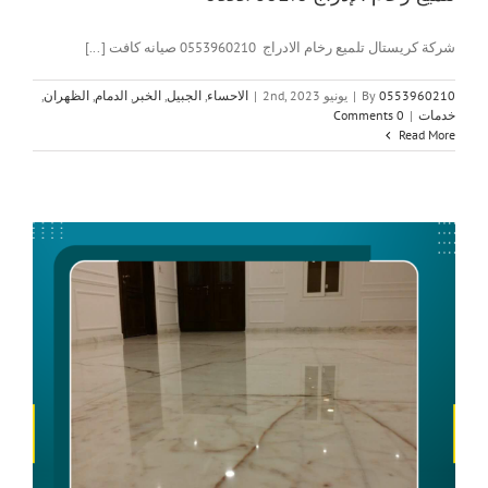
شركة كريستال تلميع رخام الادراج 0553960210 صيانه كافت [...]
0553960210
By
|
يونيو 2nd, 2023
|
الاحساء
,
الجبيل
,
الخبر
,
الدمام
,
الظهران
,
خدمات
|
0 Comments
Read More