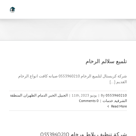
Ski
t
conten
تلميع سلالم الرخام
شركة كريستال لتلميع الرخام 0553960210 صيانه كافت انواع الرخام
القديم [...]
0553960210
By
|
يونيو 11th, 2023
|
الجبيل
,
الخبر
,
الدمام
,
الظهران
,
المنطقة
الشرقية
,
خدمات
|
0 Comments
Read More
شركة تنظيف بلاط ورخام 0553960210