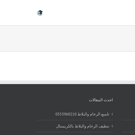
احدث المقالات
تلميع الرخام والبلاط 0553960210
تنظيف الرخام والبلاط بالكريستال