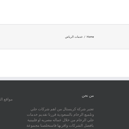
Ski
t
conten
Home
/
خدمات الرياض
من نحن
مواقع ال
تعتبر شركة كريستال من اهم شركات جلي
وتلميع الرخام بالسعودية قررنا تقديم خدمات
جلي الرخام من خلال عماله مصريه او فلبينية
بافضل الشركات واقربها فاستخلصنا مجموعة