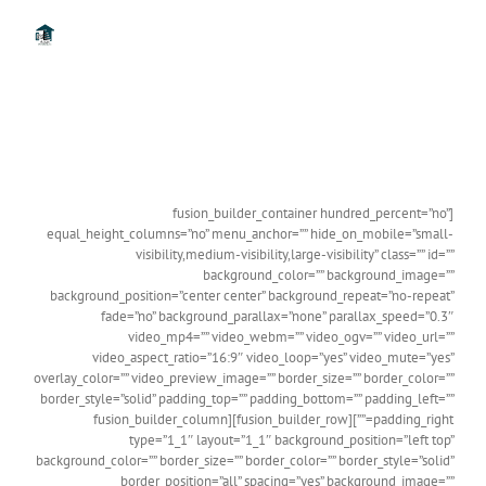
Ski
t
conten
[fusion_builder_container hundred_percent=”no”
equal_height_columns=”no” menu_anchor=”” hide_on_mobile=”small-
visibility,medium-visibility,large-visibility” class=”” id=””
background_color=”” background_image=””
background_position=”center center” background_repeat=”no-repeat”
fade=”no” background_parallax=”none” parallax_speed=”0.3″
video_mp4=”” video_webm=”” video_ogv=”” video_url=””
video_aspect_ratio=”16:9″ video_loop=”yes” video_mute=”yes”
overlay_color=”” video_preview_image=”” border_size=”” border_color=””
border_style=”solid” padding_top=”” padding_bottom=”” padding_left=””
padding_right=””][fusion_builder_row][fusion_builder_column
type=”1_1″ layout=”1_1″ background_position=”left top”
background_color=”” border_size=”” border_color=”” border_style=”solid”
border_position=”all” spacing=”yes” background_image=””