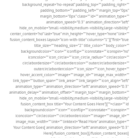
background_repeat=”no-repeat” padding_top=”” padding_right=””
padding_bottom=”” padding_left=”” margin_top=”0px”
margin_bottom=”0px” class=”” id=”” animation_type=””
animation_speed=”0.3″ animation_direction=”left”
hide_on_mobile=”small-visibility,medium-visibility,large-visibility”
center_content=”no” last=”true” min_height=”” hover_type=”none” link=””
first=”true”][fusion_content_boxes layout=”icon-with-title” columns=”1″
title_size=”” heading_size=”2″ title_color=”” body_color=””
backgroundcolor=”” icon=”” iconflip=”” iconrotate=”” iconspin=”no”
iconcolor=”” icon_circle=”” icon_circle_radius=”” circlecolor=””
circlebordersize=”” circlebordercolor=”” outercirclebordersize=””
outercirclebordercolor=”” icon_size=”” icon_hover_type=””
hover_accent_color=”” image=”” image_id=”” image_max_width=””
link_type=”” button_span=”” link_area=”” link_target=”” icon_align=”left”
animation_type=”” animation_direction=”left” animation_speed=”0.3″
animation_delay=”” animation_offset=”” margin_top=”” margin_bottom=””
hide_on_mobile=”small-visibility,medium-visibility,large-visibility”
class=”” id=””][fusion_content_box title=”Your Content Goes Here”
backgroundcolor=”” icon=”” iconflip=”” iconrotate=”” iconspin=””
iconcolor=”” circlecolor=”” circlebordercolor=”” image=”” image_id=””
image_max_width=”” link=”” linktext=”Read More” animation_type=””
animation_direction=”left” animation_speed=”0.3″ ]Your Content Goes
Here[/fusion_content_box][/fusion_content_boxes]