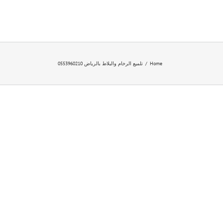
Ski
t
conten
Home
/
تلميع الرخام والبلاط بالرياض 0553960210