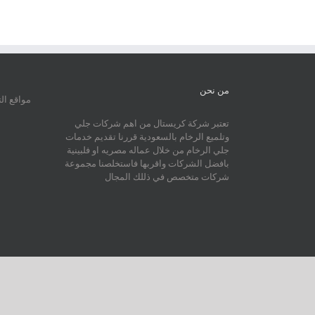
من نحن
مواقع ال
تعتبر شركة كريستال من اهم شركات جلي
وتلميع الرخام بالسعودية قررنا تقديم خدمات
جلي الرخام من خلال عماله مصريه او فلبينية
بافضل الشركات واقربها فاستخلصنا مجموعة
شركات متخصص في ذللك المجال
da | All Rights Reserved | Powered by
WordPress
|
Theme Fusion